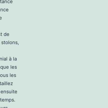
stance
ance
e
st de
 stolons,
ial à la
 que les
ous les
taillez
 ensuite
 temps.