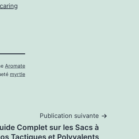
caring
me
Aromate
ueté
myrtle
Publication suivante
 Guide Complet sur les Sacs à
os Tactiques et Polyvalents