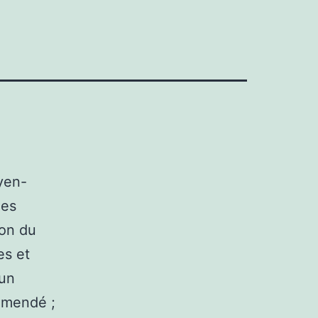
yen-
les
ion du
es et
 un
 amendé ;