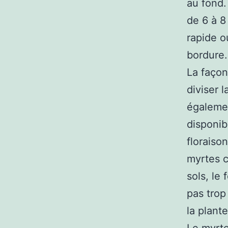
au fond.
de 6 à 8
rapide o
bordure.
La façon
diviser 
égalemen
disponib
floraiso
myrtes c
sols, le 
pas trop
la plant