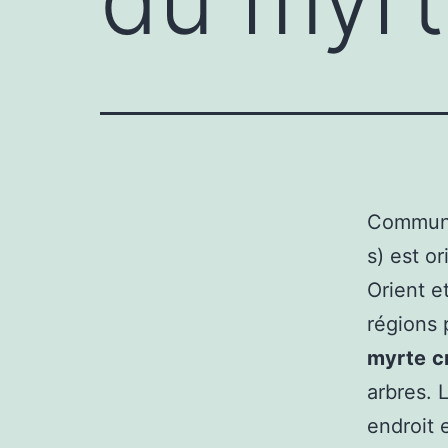
Commun
s) est o
Orient e
régions 
myrte
c
arbres. 
endroit 