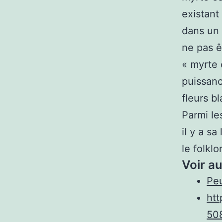
existant
dans un 
ne pas ê
« myrte
puissan
fleurs b
Parmi le
il y a sa
le folklor
Voir au
Peu
ht
50