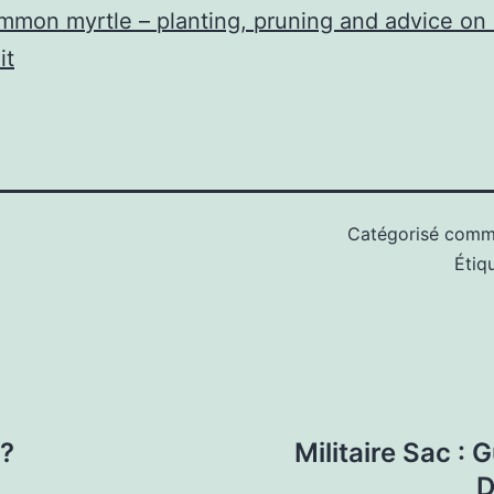
mon myrtle – planting, pruning and advice on 
it
Catégorisé com
Étiq
 ?
Militaire Sac :
D