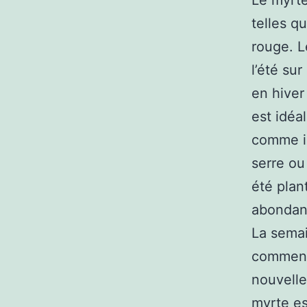
Le myrte
telles qu
rouge. L
l’été su
en hiver
est idéa
comme il
serre ou
été plant
abondant
La semai
commenc
nouvelle
myrte es