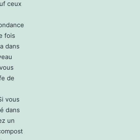
auf ceux
abondance
e fois
la dans
veau
 vous
fe de
Si vous
né dans
sez un
 compost