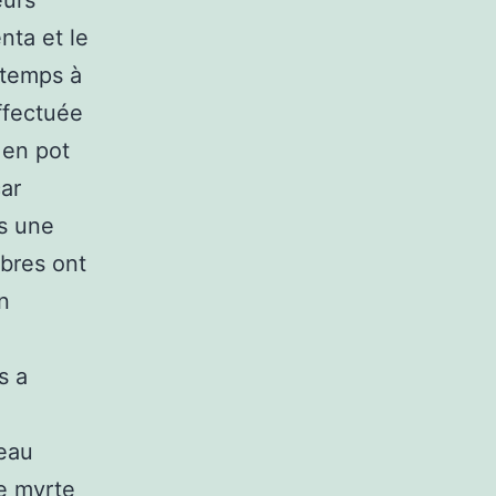
eurs
enta et le
ntemps à
effectuée
 en pot
car
ns une
rbres ont
on
s a
veau
re myrte