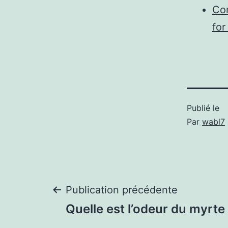
Com
for 
Publié le
Par
wabl7
Navigation
Publication précédente
Quelle est l’odeur du myrte
de