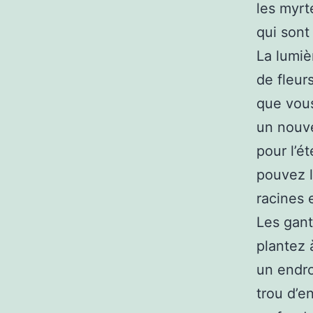
les myrt
qui sont
La lumiè
de fleur
que vous
un nouve
pour l’é
pouvez l
racines 
Les gant
plantez 
un endro
trou d’e