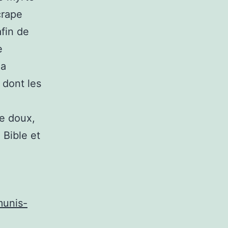
crape
afin de
e
la
, dont les
te doux,
 Bible et
munis-