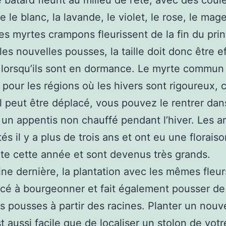
 bâtard fleurit au milieu de l’été, avec des coul
e le blanc, la lavande, le violet, le rose, le mag
es myrtes crampons fleurissent de la fin du pri
r les nouvelles pousses, la taille doit donc être 
 lorsqu’ils sont en dormance. Le myrte commun
l pour les régions où les hivers sont rigoureux, 
 peut être déplacé, vous pouvez le rentrer da
 un appentis non chauffé pendant l’hiver. Les a
és il y a plus de trois ans et ont eu une florais
e cette année et sont devenus très grands.
ne dernière, la plantation avec les mêmes fleur
é à bourgeonner et fait également pousser de
s pousses à partir des racines. Planter un nou
t aussi facile que de localiser un stolon de vot