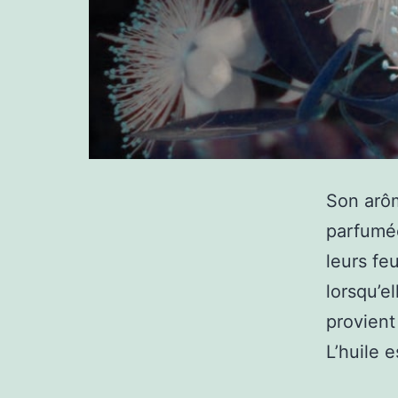
Son arôm
parfumée
leurs fe
lorsqu’e
provient 
L’huile 