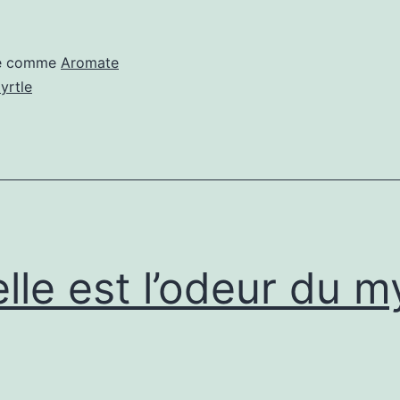
on
faire
sé comme
Aromate
pousser
yrtle
du
myrte
?
lle est l’odeur du m