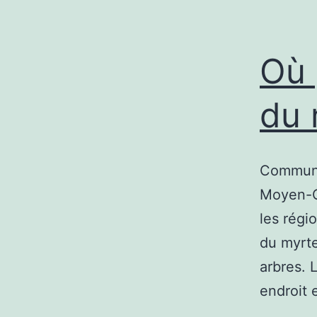
Où 
du 
Communi 
Moyen-Or
les régi
du myrte
arbres. 
endroit 