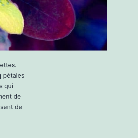
ettes.
q pétales
s qui
ement de
ssent de