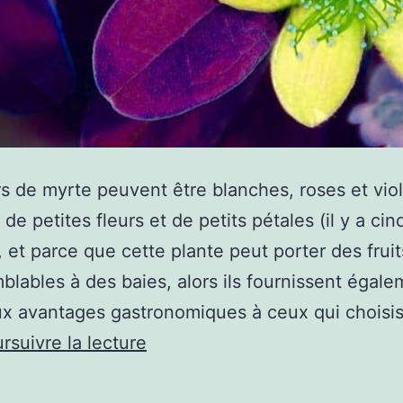
rs de myrte peuvent être blanches, roses et viol
 de petites fleurs et de petits pétales (il y a cin
), et parce que cette plante peut porter des fruit
blables à des baies, alors ils fournissent égal
x avantages gastronomiques à ceux qui choisi
De
rsuivre la lecture
quelle
couleur