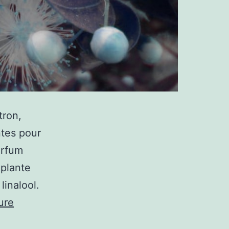
tron,
ntes pour
arfum
 plante
linalool.
Quelle
ure
est