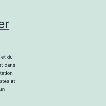
er
 et du
et dans
tation
ustes et
 un