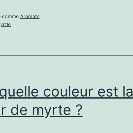
sé comme
Aromate
yrtle
quelle couleur est l
ur de myrte ?