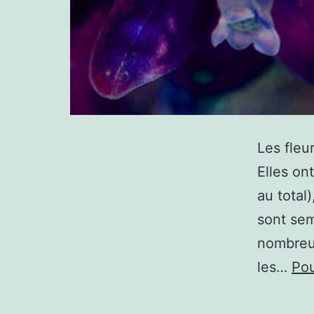
Les fleu
Elles ont
au total
sont sem
nombreu
les…
Pou