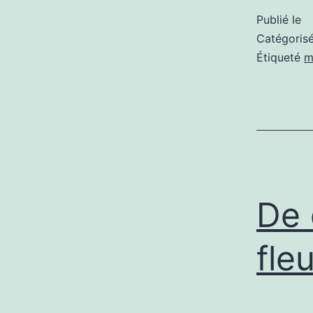
Publié le
Catégori
Étiqueté
m
De 
fle